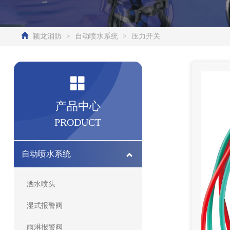
颖龙消防
>
自动喷水系统
>
压力开关
产品中心
PRODUCT
自动喷水系统
洒水喷头
湿式报警阀
雨淋报警阀