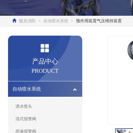
颖龙消防
>
自动喷水系统
>
预作用装置气压维持装置
产品中心
PRODUCT
自动喷水系统
洒水喷头
湿式报警阀
雨淋报警阀