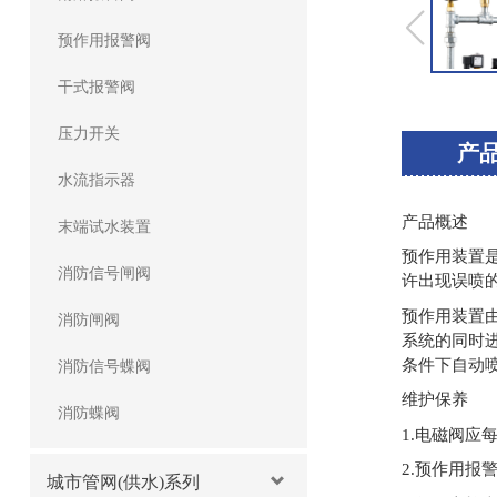
预作用报警阀
干式报警阀
压力开关
产
水流指示器
产品概述
末端试水装置
预作用装置
消防信号闸阀
许出现误喷
预作用装置
消防闸阀
系统的同时
条件下自动
消防信号蝶阀
维护保养
消防蝶阀
1.电磁阀应
2.预作用
城市管网(供水)系列